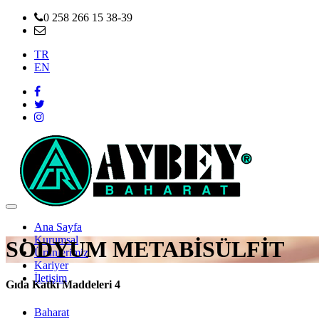
0 258 266 15 38-39
info@aybeybaharat.com.tr
TR
EN
Ana Sayfa
Kurumsal
SODYUM METABİSÜLFİT
Ürünlerimiz
Kariyer
İletişim
Gıda Katkı Maddeleri 4
Baharat