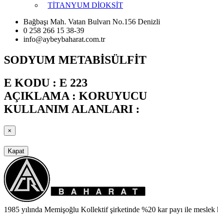
TİTANYUM DİOKSİT
Bağbaşı Mah. Vatan Bulvarı No.156 Denizli
0 258 266 15 38-39
info@aybeybaharat.com.tr
SODYUM METABİSÜLFİT
E KODU : E 223
AÇIKLAMA : KORUYUCU
KULLANIM ALANLARI :
×
Kapat
1985 yılında Memişoğlu Kollektif şirketinde %20 kar payı ile meslek