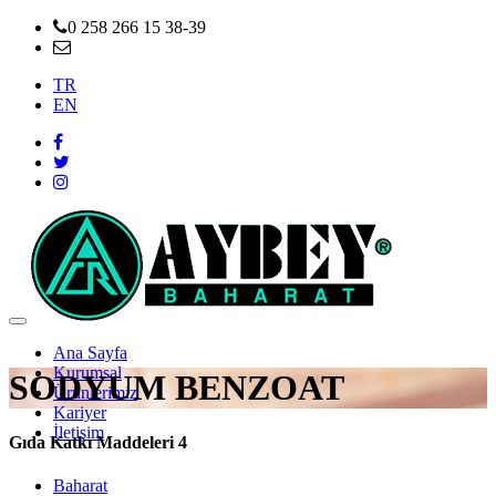
0 258 266 15 38-39
info@aybeybaharat.com.tr
TR
EN
Ana Sayfa
Kurumsal
SODYUM BENZOAT
Ürünlerimiz
Kariyer
İletişim
Gıda Katkı Maddeleri 4
Baharat