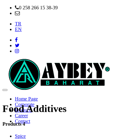
0 258 266 15 38-39
info@aybeybaharat.com.tr
TR
EN
Home Page
Corporate
Food Additives
Products
Career
Contact
Products 4
Spice