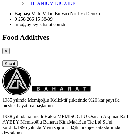
TITANIUM DIOXIDE
Bağbaşı Mah. Vatan Bulvarı No.156 Denizli
0 258 266 15 38-39
info@aybeybaharat.com.tr
Food Additives
×
Kapat
1985 yılında Memişoğlu Kollektif şirketinde %20 kar payı ile
meslek hayatıma başladım.
1988 yılında rahmetli Hakkı MEMİŞOĞLU Osman Akpınar Raif
AYBEY Memişoğlu Baharat Kim.Mad.San.Tic.Ltd.Şti'ni
kurduk.1995 yılında Memişoğlu Ltd.Şti.'ni diğer ortaklarımdan
devraldım.