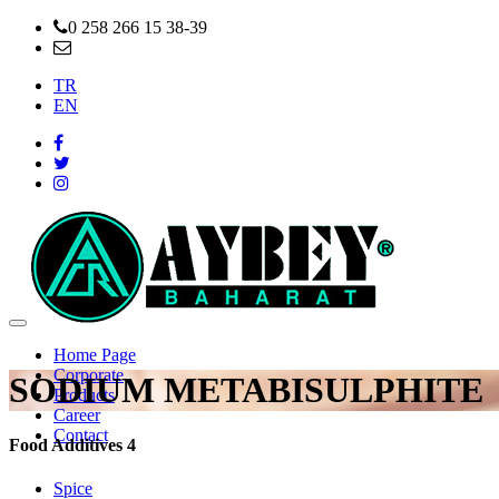
0 258 266 15 38-39
info@aybeybaharat.com.tr
TR
EN
Home Page
Corporate
SODIUM METABISULPHITE
Products
Career
Contact
Food Additives 4
Spice