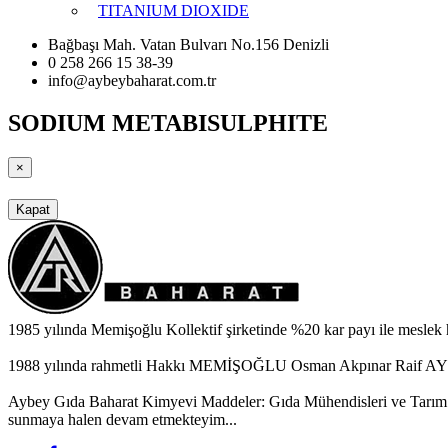
TITANIUM DIOXIDE
Bağbaşı Mah. Vatan Bulvarı No.156 Denizli
0 258 266 15 38-39
info@aybeybaharat.com.tr
SODIUM METABISULPHITE
×
Kapat
1985 yılında Memişoğlu Kollektif şirketinde %20 kar payı ile meslek
1988 yılında rahmetli Hakkı MEMİŞOĞLU Osman Akpınar Raif AYBEY 
Aybey Gıda Baharat Kimyevi Maddeler: Gıda Mühendisleri ve Tarım Müd
sunmaya halen devam etmekteyim...